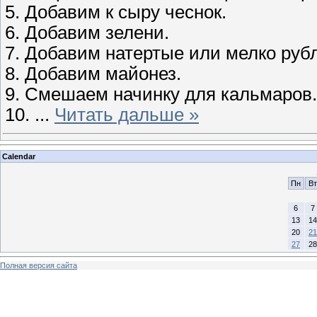
5. Добавим к сыру чеснок.
6. Добавим зелени.
7. Добавим натертые или мелко руб
8. Добавим майонез.
9. Смешаем начинку для кальмаров.
10.
...
Читать дальше »
Calendar
Пн
Вт
6
7
13
14
20
21
27
28
Полная версия сайта