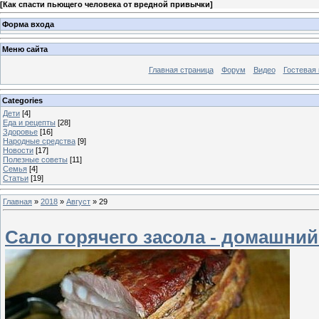
[
Как спасти пьющего человека от вредной привычки
]
Форма входа
Меню сайта
Главная страница
Форум
Видео
Гостевая 
Categories
Дети
[4]
Еда и рецепты
[28]
Здоровье
[16]
Народные средства
[9]
Новости
[17]
Полезные советы
[11]
Семья
[4]
Статьи
[19]
Главная
»
2018
»
Август
»
29
Сало горячего засола - домашний