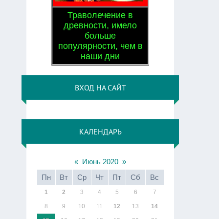
Траволечение в
древности, имело
больше
популярности, чем в
наши дни
ВХОД НА САЙТ
КАЛЕНДАРЬ
«
Июнь 2020
»
Пн
Вт
Ср
Чт
Пт
Сб
Вс
1
2
3
4
5
6
7
8
9
10
11
12
13
14