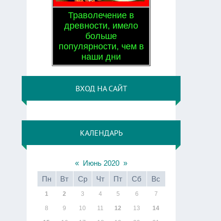
Траволечение в
древности, имело
больше
популярности, чем в
наши дни
ВХОД НА САЙТ
КАЛЕНДАРЬ
«
Июнь 2020
»
Пн
Вт
Ср
Чт
Пт
Сб
Вс
1
2
3
4
5
6
7
8
9
10
11
12
13
14